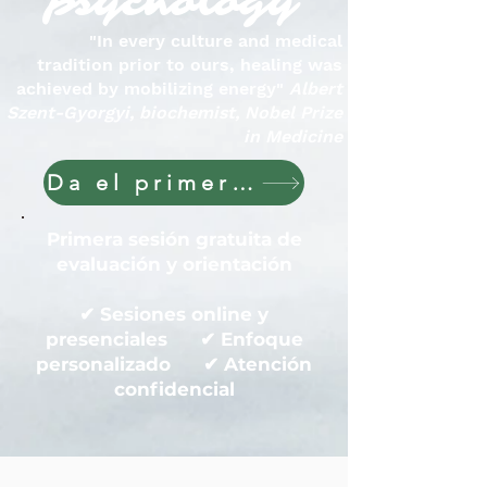
psychology
"In every culture and medical
tradition prior to ours, healing was
achieved by mobilizing energy"
Albert
Szent-Gyorgyi, biochemist, Nobel Prize
in Medicine
Da el primer paso hoy
Primera sesión gratuita de
evaluación y orientación
✔ Sesiones online y
presenciales ✔ Enfoque
personalizado ✔ Atención
confidencial