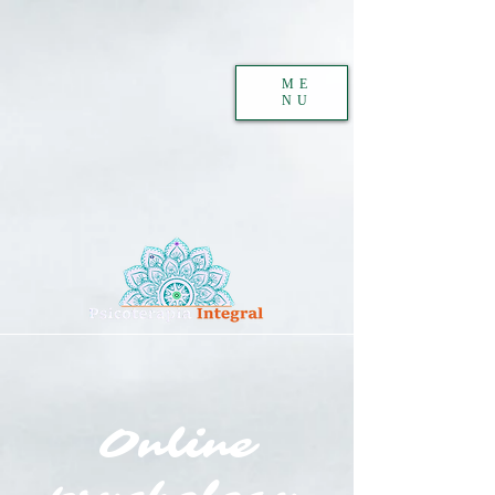
ME
NU
Online