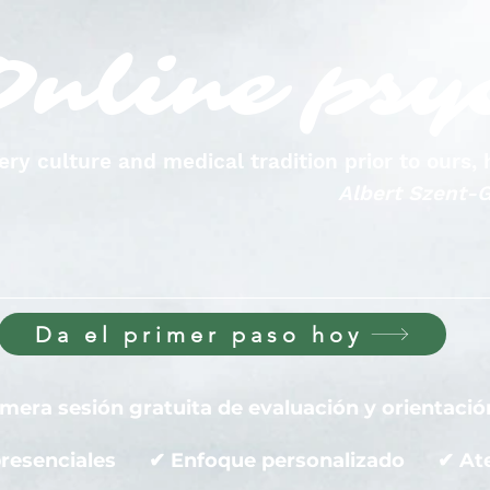
Online psy
very culture and medical tradition prior to ours
Albert Szent-G
Da el primer paso hoy
imera sesión gratuita de evaluación y orientació
 presenciales ✔ Enfoque personalizado ✔ Ate