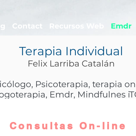
og
Contact
Recursos Web
Emdr
Terapia Individual
Felix Larriba Catalán
icólogo
, Psicoterapia, terapia on
ogoterapia
,
Emdr
,
Mindfulnes iT
onstelaciones sistémicas, Hipno
reparadora
Consultas On-line