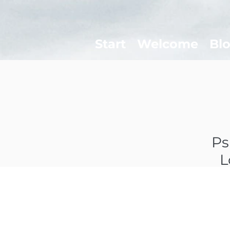
Start
Welcome
Bl
Ps
L
C