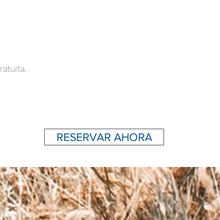
atuita.
RESERVAR AHORA
ida
gía