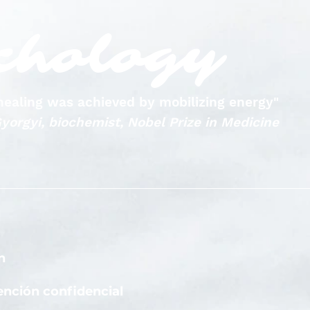
chology
, healing was achieved by mobilizing energy"
yorgyi, biochemist, Nobel Prize in Medicine
n
nción confidencial