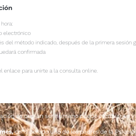
ción
 hora:
o electrónico
vés del método indicado, después de la primera sesión gr
quedará confirmada
el enlace para unirte a la consulta online.
ación es que un ser humano puede cambiar su v
ames,
considerado uno de los padres de la Psicolo