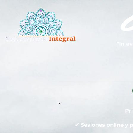
"In e
Pr
✔ Sesiones online y