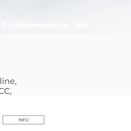
Psychoenergetics
Más
line,
CC,
sis
INFO