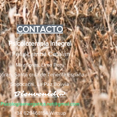
CONTACTO
Psicoloterapia Integral
Felix Larriba Catalán
##
Miraflores, Lima Perú
cor
an, Santa cruz de Tenerife España
So
pocachi, La Paz Bolivia
Bienvenid@
Psicologiaenergetica.net@gmail.com
+34 629468154 Watsup