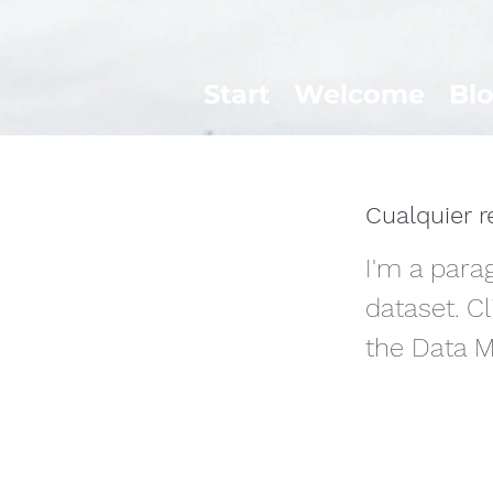
Start
Welcome
Bl
Cualquier r
I'm a para
dataset. C
the Data M