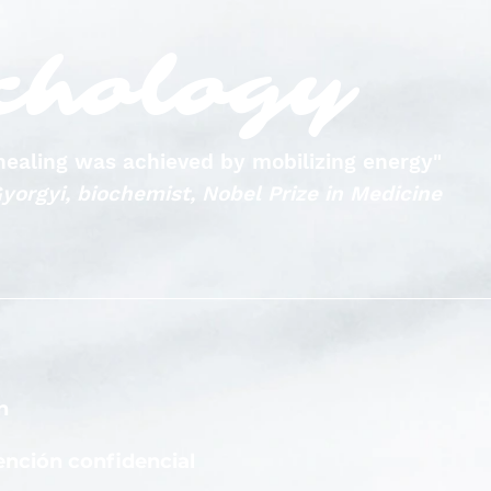
chology
, healing was achieved by mobilizing energy"
yorgyi, biochemist, Nobel Prize in Medicine
n
nción confidencial