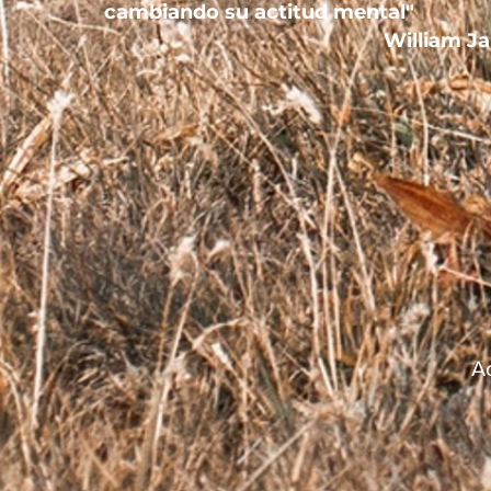
cambiando su actitud mental"
William J
A