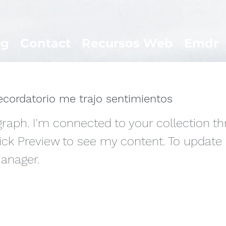
og
Contact
Recursos Web
Emdr
ecordatorio me trajo sentimientos
graph. I'm connected to your collection t
lick Preview to see my content. To update
anager.