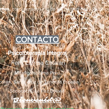
ames,
considerado uno de los padres de la Psicolo
CONTACTO
Psicoloterapia Integral
Felix Larriba Catalán
##
Miraflores, Lima Perú
cor
an, Santa cruz de Tenerife España
So
pocachi, La Paz Bolivia
Bienvenid@