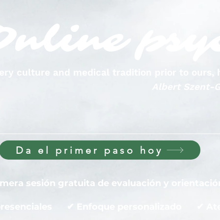
Online psy
very culture and medical tradition prior to ours
Albert Szent-G
Da el primer paso hoy
imera sesión gratuita de evaluación y orientació
 presenciales ✔ Enfoque personalizado ✔ Ate