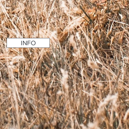
gía
INFO