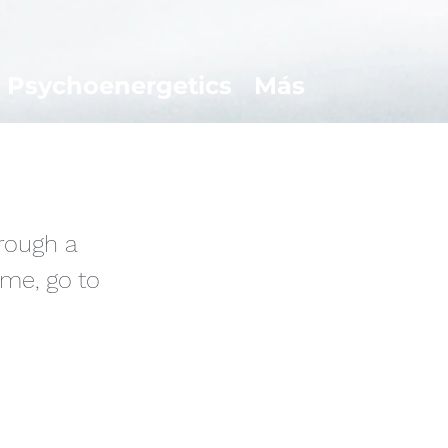
Psychoenergetics
Más
hrough a
 me, go to