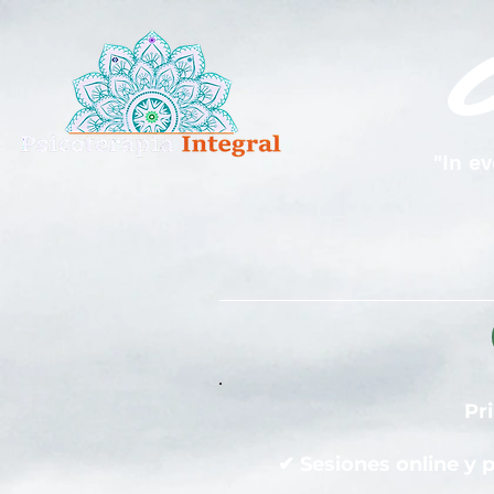
"In e
Pr
✔ Sesiones online y