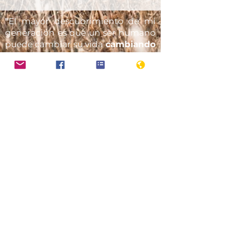
"
El mayor descubrimiento de mi
generación es que un ser humano
puede cambiar su vida
cambiando
su actitud mental"
William James,
considerado uno
de los padres de la Psicología
CONTACTO
Psicoloterapia Integral
Felix Larriba Catalán
##
Miraflores, Lima Perú
Acor
an, Santa cruz de Tenerife España
So
pocachi, La Paz Bolivia
Bienvenid@
Psicologiaenergetica.net@gmail.com