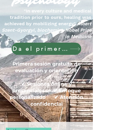
psychology
"In every culture and medical
tradition prior to ours, healing was
achieved by mobilizing energy"
Albert
Szent-Gyorgyi, biochemist, Nobel Prize
in Medicine
Da el primer paso hoy
Primera sesión gratuita de
evaluación y orientación
✔ Sesiones online y
presenciales ✔ Enfoque
personalizado ✔ Atención
confidencial