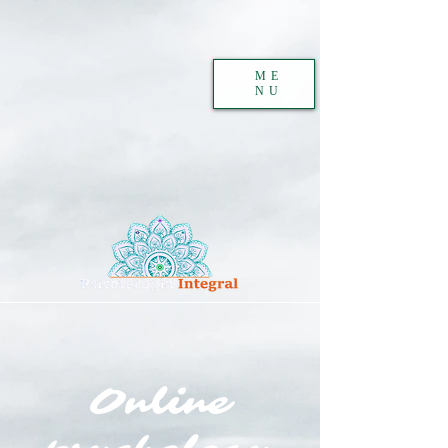
ME
NU
Online